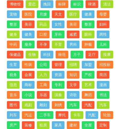
博物馆
爱恋
挽回
标牌
标识
啤酒
清洁
宠物
医院
月嫂
天文
医疗
健康
母婴
整形
美容
药品
女性
美容
整形
妇科
健身
健美
口腔
牙科
减肥
眼科
两性
中药
瘦身
不孕
不育
男科
肿瘤
儿科
保健品
生物
科技
痤疮
月子
足疗
按摩
生育
性病
公司
管理
招聘
加盟
招投标
税务
会展
人力
资源
知识
产权
简历
信息
商标
工商
专利
文学
艺术
漫画
音乐
小说
乐器
演奏
诗歌
舞蹈
书法
图书
戏剧
雕刻
刺绣
汽车
汽配
汽车
列车
汽运
二手车
摩托
卡车
汽配
轮胎
房产
装修
租房
家具
建材
全屋
定制