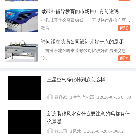
陌生，而且我们还很害怕，去除甲醛我们买的家
科。山东...
具首先要晾晒一下，把有毒的气体都被阳光暴
做课外辅导教育的市场推广有前途吗
晒。这样也是可以有效的去除甲醛的，但是市面
小县城开什么店最赚钱 可以将产品推广至更
上也是会有廉价的，千万不要买，也不要用，也
广泛的消费者群体，提高销售额。特色餐饮：小
教育
阅读
是可以考虑在家放点绿色植物的，像吊兰就很不
县城的餐饮市场相对较小，可以考虑开设特色餐
错哟。怎...
饮店。可以选择当地特色美。教育培训机构：教
请问浦东装潢公司设计师好一点的是哪一
育始终是家长们关注的重点。在县城开设一家教
家
上海浦东地区哪家装修公司比较好新房刚交急
育培训机构，提供课外辅导、兴趣培养等服务，
等 对装修公司的考察在决定选择一家装修公
设计
阅读
可以满足学生们的学习需求。同。祝博士学习吧
司之前，首先要对这家公司进行一个口碑和工艺
是什么...
的考量，是否是一家合格的装修公司，并且拥有
装修资质。2、装修的材料首先要明确知道市面
三星空气净化器到底怎么样
上的电线、水管、开关面板等分别有哪些品牌，
需要注意记录材料的型号、产品名称、规格等，
如有必要...
费容诚
空气净化器
2026-07-26 07:08:0
新房装修风水有什么要注意的吗都有什
么禁忌
戴儿国
风水
2026-07-26 07:06:02