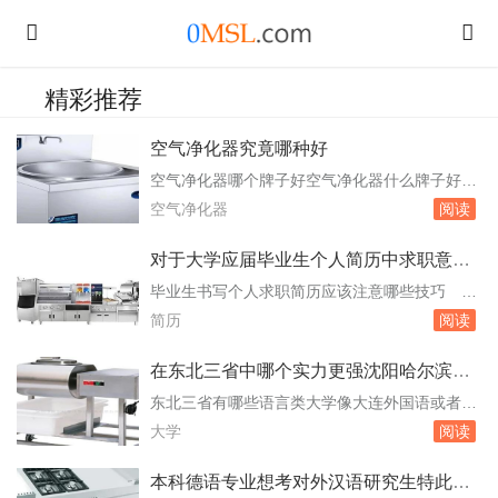
精彩推荐
空气净化器究竟哪种好
空气净化器哪个牌子好空气净化器什么牌子好空
气净化器十大品牌排名 以下是空气净化器十
空气净化器
阅读
大品牌排名更新至2024年10月：冰尊空气净化
器飞利浦空气净化器松下空气净化器大金空气净
对于大学应届毕业生个人简历中求职意向
化器小米空气净化器美的空气净化器艾美特空气
该如何写
毕业生书写个人求职简历应该注意哪些技巧
净化器科勒空气净化器海尔空气净化器奥克斯空
以下是毕业生书写个人求职简历的一些技巧：明
简历
阅读
气净化器以上品牌排名不分先后，具体选择时还
确求职意向：在书写简历之前，毕业生应该想清
需...
楚自己到底想做什么，并根据自己的性格、兴趣
在东北三省中哪个实力更强沈阳哈尔滨长
爱。强调学习能力和潜力：作为应届毕业生，可
春哪个更宜去那读大学
东北三省有哪些语言类大学像大连外国语或者哪
能缺乏实际工作经验。因此，在简历中强调自己
些大学的语言系小 以下是东北三省的语言类
大学
阅读
的学习能力和潜力是非常重要的。可以通过描述
大学及语言系小语种较好的大学：大连外国语大
自己在...
学：位于辽宁省大连市，是辽宁省省属高校，是
本科德语专业想考对外汉语研究生特此求