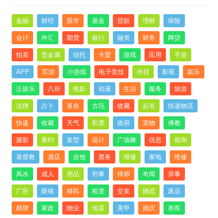
金融
财经
股市
基金
贷款
理财
保险
会计
外汇
期货
银行
融资
财务
网贷
拍卖
贵金属
信托
卡盟
游戏
应用
手游
APP
页游
小游戏
电子竞技
外挂
影视
娱乐
泛娱乐
八卦
电影
动漫
生活
服务
旅游
法律
占卜
算命
古玩
收藏
起名
快递物流
快递
收藏
天气
彩票
政府
宠物
佛教
摄影
垂钓
发型
设计
广场舞
信息
咨询
基督教
酒店
吉他
票务
维修
家电
维修
风水
成人
用品
刑事
律师
奇闻
异事
广告
眼镜
移民
租赁
交友
婚恋
废品
棋牌
家政
物业
地震
美甲
婚庆
兽医