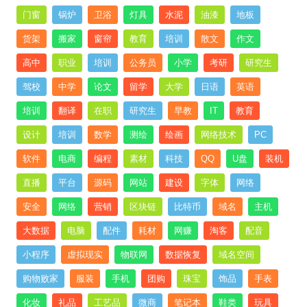
门窗
锅炉
卫浴
灯具
水泥
油漆
地板
货架
搬家
窗帘
教育
培训
散文
作文
高中
职业
培训
公务员
小学
考研
研究生
驾校
中学
论文
留学
大学
日语
英语
培训
翻译
在职
研究生
早教
IT
教育
设计
培训
数学
测绘
绘画
网络技术
PC
软件
电商
编程
素材
科技
QQ
U盘
装机
直播
平台
源码
网站
建设
字体
网络
安全
网络
营销
区块链
比特币
域名
主机
大数据
电脑
配件
耗材
网赚
淘客
配音
小程序
虚拟现实
物联网
数据恢复
域名空间
购物败家
服装
手机
团购
珠宝
饰品
手表
化妆
礼品
工艺品
微商
笔记本
鞋类
玩具