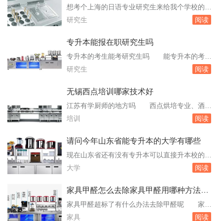
一所以外语为主，文、管、。黑龙江外国语学
教
想考个上海的日语专业研究生来给我个学校的排
院：位于黑龙江省哈尔滨市。辽宁对外经贸学
名好吗 国际文化交流学院等12个专业院系，
研究生
阅读
院：位于辽宁省沈阳市。东北师范大学：位于吉
拥有英语、俄语、德语、法语、西班牙语、阿拉
林省长春市...
伯语、日语、朝鲜语、波斯语、印度尼西亚语、
专升本能报在职研究生吗
泰语、越。其前身为创建于1960年的留苏预备部
专升本的考生能考研究生吗 能专升本的考生
及1963年成立的对外汉语教学系。学院设有对外
能考研究生。专升本的考生在取得本科毕业证书
研究生
阅读
汉语专业本科生和对外汉语教学硕士生、博...
后，具备了与统招本科生相同的学历资格，因此
有权报考研究生。湖北统招专升本可以考研究生
无锡西点培训哪家技术好
吗 可以湖北统招专升本的学生是可以考研究
江苏有学厨师的地方吗 西点烘培专业、酒店
生的，具体信息如下：学历资格：统招专升本属
管理专业等课程。江苏无锡新东方技工学校：位
培训
阅读
于全日制普通本科学历，学生在获得本科毕业证
于江苏省无锡市惠山经济开发区，主要教授中餐
书后，...
大厨精英专业、西餐大厨专业、中西面点专业、
请问今年山东省能专升本的大学有哪些
西点烘培专业、酒店管理专业等课程。以上信息
现在山东省还有没有专升本可以直接升本校的大
均来自网络，具体情况可能会有所变化。如果您
学了 目前山东省有以下几所大学提供专升本
大学
阅读
打算报名参加培训，建议。什么地方学厨师最好
可以直接升入本校的机会：山东财经大学：根据
我是无...
学校官网信息，山东财经大学有专升本项目，学
家具甲醛怎么去除家具甲醛用哪种方法去
生可以通过专升本考试直接进入该校本科阶段学
除比较好的
家具甲醛超标了有什么办法去除甲醛呢 家具
习。青岛科技大学：青岛科技大学也提供专升本
甲醛超标有什么办法？对于甲醛我们并不会感到
家具
阅读
机会，允许符合条件的专科生直接升入该校本