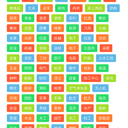
奢侈品
文具
皮革
箱包
内衣
床上用品
奶粉
厨房
美食
菜谱
酒类
茶叶
红酒
餐饮
餐饮
加盟
西餐
蜂蜜
厨房
刀具
火锅
水果
生鲜
仪器
机械
电子
仪器
仪表
农业
机械
音响
器材
电子
元器件
采暖
设备
安防
工控
医疗
包装
印刷
土木工程
五金
照明
电气
机床
硬件
投影
保温
材料
船舶
纺织
清洁
设备
加工中心
齿轮
餐饮
勘探
测绘
检测
空气净化器
无人机
空调
国防
军事
军事
航空
航天
海关
农业
林园
养殖
畜牧
花卉
水产
园林
景观
木业
木工
园艺
化工
轻工
新能源