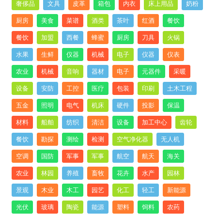
奢侈品
文具
皮革
箱包
内衣
床上用品
奶粉
厨房
美食
菜谱
酒类
茶叶
红酒
餐饮
餐饮
加盟
西餐
蜂蜜
厨房
刀具
火锅
水果
生鲜
仪器
机械
电子
仪器
仪表
农业
机械
音响
器材
电子
元器件
采暖
设备
安防
工控
医疗
包装
印刷
土木工程
五金
照明
电气
机床
硬件
投影
保温
材料
船舶
纺织
清洁
设备
加工中心
齿轮
餐饮
勘探
测绘
检测
空气净化器
无人机
空调
国防
军事
军事
航空
航天
海关
农业
林园
养殖
畜牧
花卉
水产
园林
景观
木业
木工
园艺
化工
轻工
新能源
光伏
玻璃
陶瓷
能源
塑料
饲料
农药