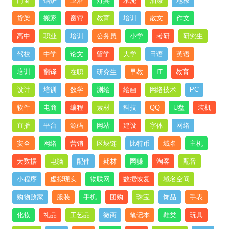
门窗
锅炉
卫浴
灯具
水泥
油漆
地板
货架
搬家
窗帘
教育
培训
散文
作文
高中
职业
培训
公务员
小学
考研
研究生
驾校
中学
论文
留学
大学
日语
英语
培训
翻译
在职
研究生
早教
IT
教育
设计
培训
数学
测绘
绘画
网络技术
PC
软件
电商
编程
素材
科技
QQ
U盘
装机
直播
平台
源码
网站
建设
字体
网络
安全
网络
营销
区块链
比特币
域名
主机
大数据
电脑
配件
耗材
网赚
淘客
配音
小程序
虚拟现实
物联网
数据恢复
域名空间
购物败家
服装
手机
团购
珠宝
饰品
手表
化妆
礼品
工艺品
微商
笔记本
鞋类
玩具