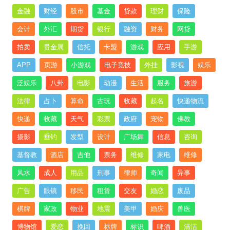
金融
财经
股市
基金
贷款
理财
保险
会计
外汇
期货
银行
融资
财务
网贷
拍卖
贵金属
信托
卡盟
游戏
应用
手游
APP
页游
小游戏
电子竞技
外挂
影视
娱乐
泛娱乐
八卦
电影
动漫
生活
服务
旅游
法律
占卜
算命
古玩
收藏
起名
快递物流
快递
收藏
天气
彩票
政府
宠物
佛教
摄影
垂钓
发型
设计
广场舞
信息
咨询
基督教
酒店
吉他
票务
维修
家电
维修
风水
成人
用品
刑事
律师
奇闻
异事
广告
眼镜
移民
租赁
交友
婚恋
废品
棋牌
家政
物业
地震
美甲
婚庆
兽医
博物馆
爱恋
挽回
标牌
标识
啤酒
清洁