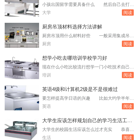
住。对于农村住宅风水布置，农村住宅风水禁
小孩出国留学需要具备什么 然后自己去打工
忌，可能很多人看来这些者将是迷信罢了，但它
就知道赚钱不容易，才收敛的。现在自己工作
大学
阅读
的存在却影响着大多数中国人的心理感受，无论
啦，我就变得好抠门哈哈～问题三：打算让孩子
是否科学，...
出国留学，需要做什么准备？孩子现在多大了
厨房吊顶材料选择方法讲解
呢，不同年龄段出国的要求也不太一样的。首先
厨房吊顶用什么材料好些 一般采用集成吊
选择一个合适的国家、一个合适的专业和一个合
顶，以铝扣板为主，如果要求高一点，可以采用
厨房
阅读
适的学校是最重要的，其次无论去哪里读。邯郸
防火、防潮、防腐蚀的高分子复合材料扣板。集
现在那找暑...
成吊顶厨房选什么材料最理想 所谓的纳米抗
想学小吃去哪培训学校学习好
油污，需要顶成一个斜坡。最好的办法就是直接
现在什么小吃比较流行想学一门小吃技术自己开
使用集成灶如何选购厨卫吊顶材料 对于如何
店创业有什么比较好 在甘肃新东方烹饪学
培训
阅读
选择吊顶的问题，很多装修业主还不太了解。为
校，众多学子已经成功创业，还有很多是本身已
此，记者...
经拥有一家饭店，为了扩大经营，为了跟上时代
英语4级和计算机2级是不是很难过
潮流就返回学校深造。甘肃新东方烹饪学校的很
要怎样提高学日语的兴趣 比如大约学半年去
多老师都是在大型餐饮企业工作多年，具有深厚
考4级，学1年考3级，学两年后考2级，有目标方
英语
阅读
的烹饪功底，对不同地域的饮食差异都能熟悉掌
向才能有动力，以后学习中请经常提醒自己的目
握，可以...
标尚未实现，仍需努力。第二是选。因为以后在
大学生应该怎样规划自己的学习生活工作
电脑上写文章要用到它们.我们学五十音图时，不
才觉得充实
大学生的校园生活应该怎么过才充实 恭喜
要想一下子全记下来，而要慢慢的来，下面我来
啦，可以进入大学生活！我今年毕业，现在正在
生活
阅读
谈谈物品是如何记五十音图的.首先，要。给个...