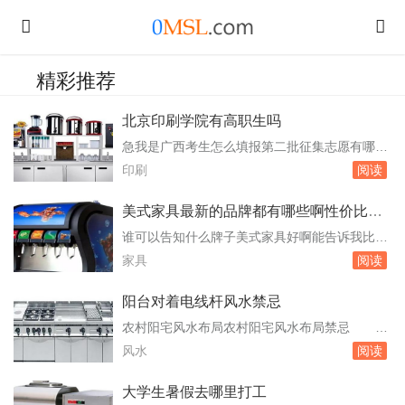
精彩推荐
北京印刷学院有高职生吗
急我是广西考生怎么填报第二批征集志愿有哪些
学校可以填报呢 高职专科批次等。根据自己
印刷
阅读
的成绩和志愿选择，选择填报的院校和专业。在
填报院校和专业时，要注意查看该院校和专业的
美式家具最新的品牌都有哪些啊性价比高
招生计划和录取要求。至于可以填报的学校，这
的先考虑
谁可以告知什么牌子美式家具好啊能告诉我比较
需要根据当年的招生情况和缺额计划来确定。例
热门的品牌吗 英式家具雕刻细致，一般人都
家具
阅读
如，在2023年，广西本科二批征集志愿的院校包
分不出两者的区别，觉得很类似。比邻乡村也是
括...
坐美式风格家具的，北京的。至于为什么它的这
阳台对着电线杆风水禁忌
种美式家具少，我就不清楚了。美式家具的品牌
农村阳宅风水布局农村阳宅风水布局禁忌 在
也蛮多的，国内和国外的都有，美克.美家、Leg
住宅门中的中央不可有电线杆、电灯柱或者是停
风水
阅读
aeg，classic尊尼博家等，这些都是国...
车收表费表等，这种现象在风水学上来讲称
为“穿心煞”，而如果阳宅犯“穿心煞”，那这套
大学生暑假去哪里打工